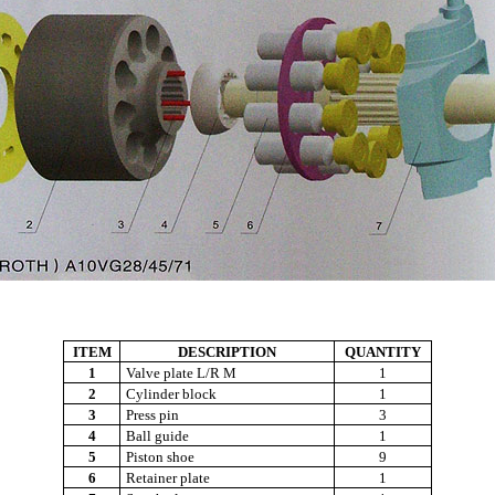
ITEM
DESCRIPTION
QUANTITY
1
Valve plate L/R M
1
2
Cylinder block
1
3
Press pin
3
4
Ball guide
1
5
Piston shoe
9
6
Retainer plate
1