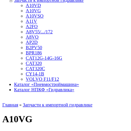
Запчасти к импортной гидравлике
A10VD
A10VG
A10VSO
A11V
A2FO
A8V55/.../172
A8VO
AP2D
B2PV50
BPR186
CAT12G-14G-16G
CAT320
CAT320C
CY14-1B
VOLVO F11/F12
Каталог «Пневмостроймашина»
Каталог НПКФ «Гидравлика»
Главная
»
Запчасти к импортной гидравлике
A10VG