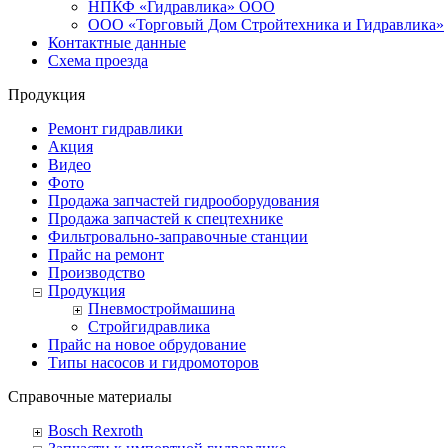
НПКФ «Гидравлика» ООО
ООО «Торговый Дом Стройтехника и Гидравлика»
Контактные данные
Схема проезда
Продукция
Ремонт гидравлики
Акция
Видео
Фото
Продажа запчастей гидрооборудования
Продажа запчастей к спецтехнике
Фильтровально-заправочные станции
Прайс на ремонт
Производство
Продукция
Пневмостроймашина
Стройгидравлика
Прайс на новое обрудование
Типы насосов и гидромоторов
Справочные материалы
Bosсh Rexroth