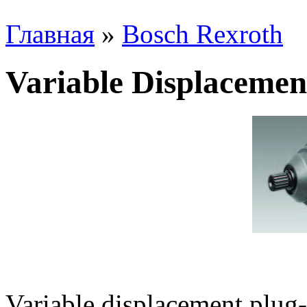
Главная
»
Bosсh Rexroth
Variable Displaceme
Variable displacement plug-