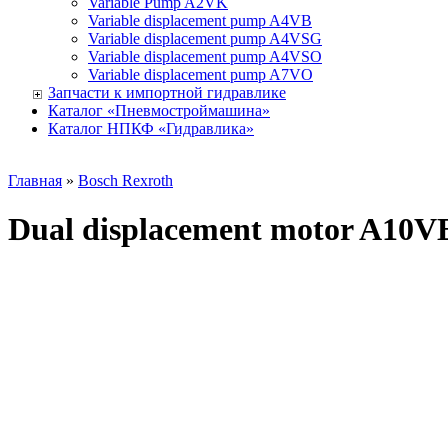
Variable Pump A2VK
Variable displacement pump A4VB
Variable displacement pump A4VSG
Variable displacement pump A4VSO
Variable displacement pump A7VO
Запчасти к импортной гидравлике
Каталог «Пневмостроймашина»
Каталог НПКФ «Гидравлика»
Главная
»
Bosсh Rexroth
Dual displacement motor A10